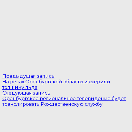
Навигация
Предыдущая
Предыдущая запись
запись:
На реках Оренбургской области измерили
по
толщину льда
Следующая
записям
Следующая запись
запись:
Оренбургское региональное телевидение будет
транслировать Рождественскую службу