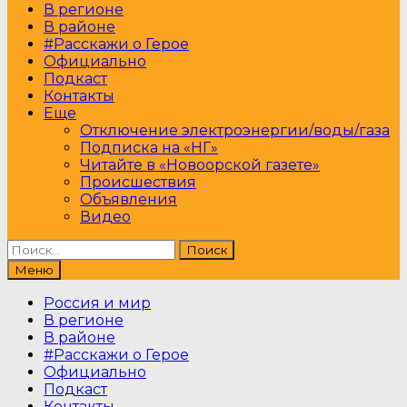
В регионе
В районе
#Расскажи о Герое
Официально
Подкаст
Контакты
Еще
Отключение электроэнергии/воды/газа
Подписка на «НГ»
Читайте в «Новоорской газете»
Происшествия
Объявления
Видео
Найти:
Меню
Россия и мир
В регионе
В районе
#Расскажи о Герое
Официально
Подкаст
Контакты