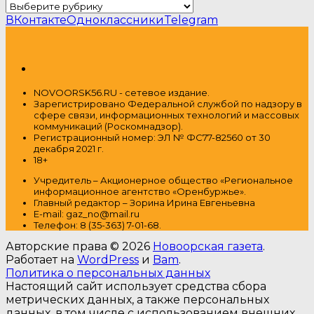
Рубрики
ВКонтакте
Одноклассники
Telegram
NOVOORSK56.RU - сетевое издание.
Зарегистрировано Федеральной службой по надзору в
сфере связи, информационных технологий и массовых
коммуникаций (Роскомнадзор).
Регистрационный номер: ЭЛ № ФС77-82560 от 30
декабря 2021 г.
18+
Учредитель – Акционерное общество
«Региональное
информационное агентство «Оренбуржье».
Главный редактор – Зорина Ирина Евгеньевна
E-mail: gaz_no@mail.ru
Т
елефон: 8 (35-363) 7-01-68.
Авторские права © 2026
Новоорская газета
.
Работает на
WordPress
и
Bam
.
Политика о персональных данных
Настоящий сайт использует средства сбора
метрических данных, а также персональных
данных, в том числе с использованием внешних