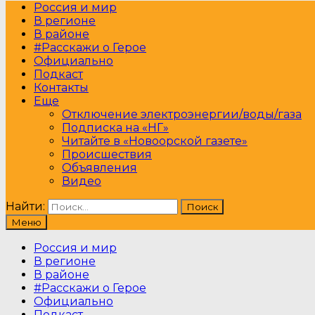
Россия и мир
В регионе
В районе
#Расскажи о Герое
Официально
Подкаст
Контакты
Еще
Отключение электроэнергии/воды/газа
Подписка на «НГ»
Читайте в «Новоорской газете»
Происшествия
Объявления
Видео
Найти:
Меню
Россия и мир
В регионе
В районе
#Расскажи о Герое
Официально
Подкаст