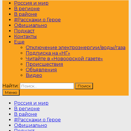
Россия и мир
В регионе
В районе
#Расскажи о Герое
Официально
Подкаст
Контакты
Еще
Отключение электроэнергии/воды/газа
Подписка на «НГ»
Читайте в «Новоорской газете»
Происшествия
Объявления
Видео
Найти:
Меню
Россия и мир
В регионе
В районе
#Расскажи о Герое
Официально
Подкаст