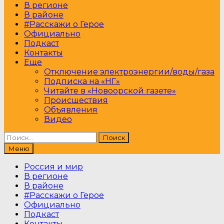
В регионе
В районе
#Расскажи о Герое
Официально
Подкаст
Контакты
Еще
Отключение электроэнергии/воды/газа
Подписка на «НГ»
Читайте в «Новоорской газете»
Происшествия
Объявления
Видео
Найти:
Меню
Россия и мир
В регионе
В районе
#Расскажи о Герое
Официально
Подкаст
Контакты