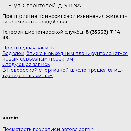
ул. Строителей, д. 9 и 9А.
Предприятие приносит свои извинения жителям
за временные неудобства.
Телефон диспетчерской службы:
8 (35363) 7-14-
39.
Навигация
Предыдущая
Предыдущая запись
запись:
Водолеи, ближе к выходным планируйте заняться
по
новым серьезным проектом
Следующая
записям
Следующая запись
запись:
В Новоорской спортивной школе прошёл блиц-
турнир по шахматам
admin
Посмотреть все записи автора admin →