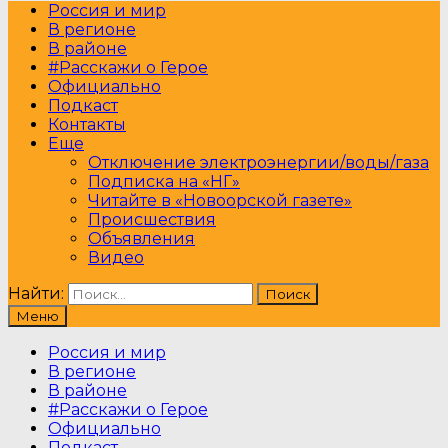
Россия и мир
В регионе
В районе
#Расскажи о Герое
Официально
Подкаст
Контакты
Еще
Отключение электроэнергии/воды/газа
Подписка на «НГ»
Читайте в «Новоорской газете»
Происшествия
Объявления
Видео
Найти:
Меню
Россия и мир
В регионе
В районе
#Расскажи о Герое
Официально
Подкаст