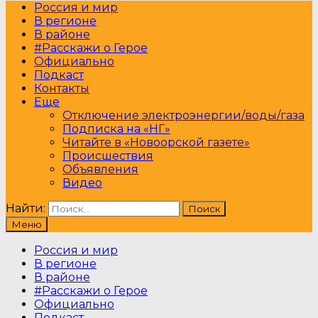
Россия и мир
В регионе
В районе
#Расскажи о Герое
Официально
Подкаст
Контакты
Еще
Отключение электроэнергии/воды/газа
Подписка на «НГ»
Читайте в «Новоорской газете»
Происшествия
Объявления
Видео
Найти:
Меню
Россия и мир
В регионе
В районе
#Расскажи о Герое
Официально
Подкаст