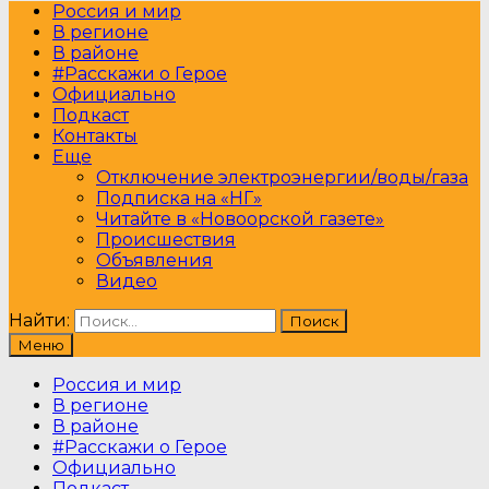
Россия и мир
В регионе
В районе
#Расскажи о Герое
Официально
Подкаст
Контакты
Еще
Отключение электроэнергии/воды/газа
Подписка на «НГ»
Читайте в «Новоорской газете»
Происшествия
Объявления
Видео
Найти:
Меню
Россия и мир
В регионе
В районе
#Расскажи о Герое
Официально
Подкаст