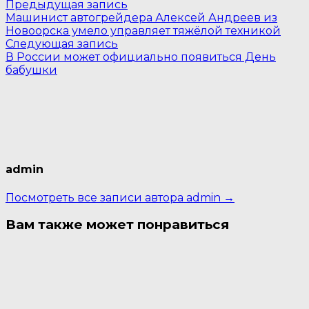
Навигация
Предыдущая
Предыдущая запись
запись:
Машинист автогрейдера Алексей Андреев из
по
Новоорска умело управляет тяжёлой техникой
Следующая
записям
Следующая запись
запись:
В России может официально появиться День
бабушки
admin
Посмотреть все записи автора admin →
Вам также может понравиться