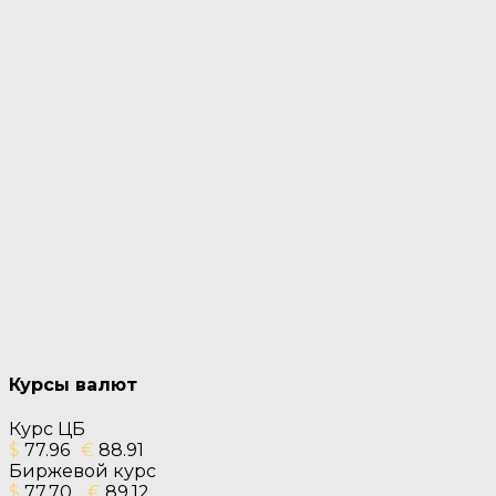
Курсы валют
Курс ЦБ
$
77.96
€
88.91
Биржевой курс
$
77.70
€
89.12