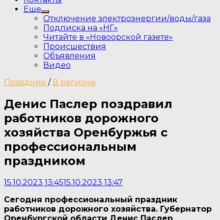
Еще
Show
Отключение электроэнергии/воды/газа
sub
Подписка на «НГ»
menu
Читайте в «Новоорской газете»
Происшествия
Объявления
Видео
Праздник
/
В регионе
Денис Паслер поздравил
работников дорожного
хозяйства Оренбуржья с
профессиональным
праздником
15.10.2023 13:45
15.10.2023 13:47
Сегодня профессиональный праздник
работников дорожного хозяйства. Губернатор
Оренбургской области Денис Паслер