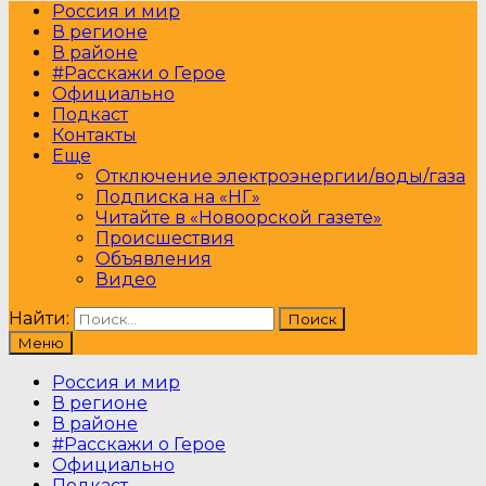
Россия и мир
В регионе
В районе
#Расскажи о Герое
Официально
Подкаст
Контакты
Еще
Отключение электроэнергии/воды/газа
Подписка на «НГ»
Читайте в «Новоорской газете»
Происшествия
Объявления
Видео
Найти:
Меню
Россия и мир
В регионе
В районе
#Расскажи о Герое
Официально
Подкаст