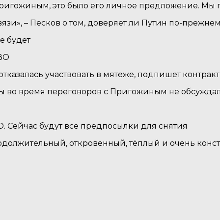
ригожиным, это было его личное предложение. Мы 
вязи», – Песков о том, доверяет ли Путин по-прежн
е будет
СВО
 отказалась участвовать в мятеже, подпишет контра
ы во время переговоров с Пригожиным не обсужда
ТО. Сейчас будут все предпосылки для снятия
одолжительный, откровенный, тёплый и очень конс