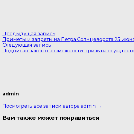
Навигация
Предыдущая
Предыдущая запись
запись:
Приметы и запреты на Петра Солнцеворота 25 июн
по
Следующая
Следующая запись
запись:
записям
Подписан закон о возможности призыва осужденны
admin
Посмотреть все записи автора admin →
Вам также может понравиться