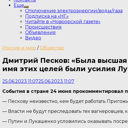
Еще
Show
Отключение электроэнергии/воды/газа
sub
Подписка на «НГ»
menu
Читайте в «Новоорской газете»
Происшествия
Объявления
Видео
Россия и мир
/
Общество
Дмитрий Песков: «Была высшая
имя этих целей были усилия Л
25.06.2023 11:07
25.06.2023 11:07
События в стране 24 июня прокомментировал п
— Пескову неизвестно, кем будет работать Пригож
— Власти не будут преследовать тех вагнеровцев, 
— Путин и Лукашенко условились оказывать поср