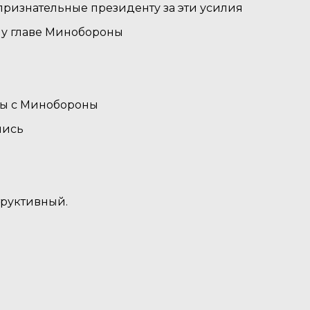
признательные президенту за эти усилия
ему главе Минобороны
кты с Минобороны
лись
труктивный.