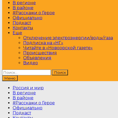
В регионе
В районе
#Расскажи о Герое
Официально
Подкаст
Контакты
Еще
Отключение электроэнергии/воды/газа
Подписка на «НГ»
Читайте в «Новоорской газете»
Происшествия
Объявления
Видео
Найти:
Меню
Россия и мир
В регионе
В районе
#Расскажи о Герое
Официально
Подкаст
Контакты