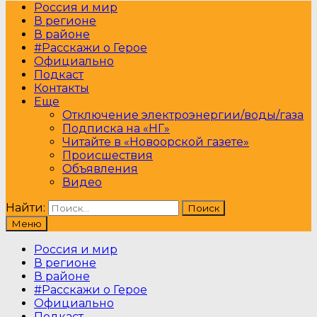
Россия и мир
В регионе
В районе
#Расскажи о Герое
Официально
Подкаст
Контакты
Еще
Отключение электроэнергии/воды/газа
Подписка на «НГ»
Читайте в «Новоорской газете»
Происшествия
Объявления
Видео
Найти:
Меню
Россия и мир
В регионе
В районе
#Расскажи о Герое
Официально
Подкаст