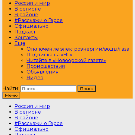
Россия и мир
В регионе
В районе
#Расскажи о Герое
Официально
Подкаст
Контакты
Еще
Отключение электроэнергии/воды/газа
Подписка на «НГ»
Читайте в «Новоорской газете»
Происшествия
Объявления
Видео
Найти:
Меню
Россия и мир
В регионе
В районе
#Расскажи о Герое
Официально
Подкаст