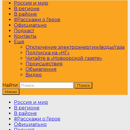
Россия и мир
В регионе
В районе
#Расскажи о Герое
Официально
Подкаст
Контакты
Еще
Отключение электроэнергии/воды/газа
Подписка на «НГ»
Читайте в «Новоорской газете»
Происшествия
Объявления
Видео
Найти:
Меню
Россия и мир
В регионе
В районе
#Расскажи о Герое
Официально
Подкаст