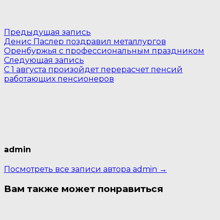
Навигация
Предыдущая
Предыдущая запись
запись:
Денис Паслер поздравил металлургов
по
Оренбуржья с профессиональным праздником
Следующая
записям
Следующая запись
запись:
С 1 августа произойдет перерасчет пенсий
работающих пенсионеров
admin
Посмотреть все записи автора admin →
Вам также может понравиться