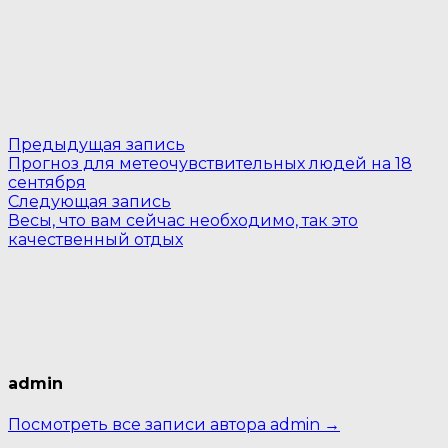
Навигация
Предыдущая
Предыдущая запись
запись:
Прогноз для метеочувствительных людей на 18
по
сентября
Следующая
записям
Следующая запись
запись:
Весы, что вам сейчас необходимо, так это
качественный отдых
admin
Посмотреть все записи автора admin →