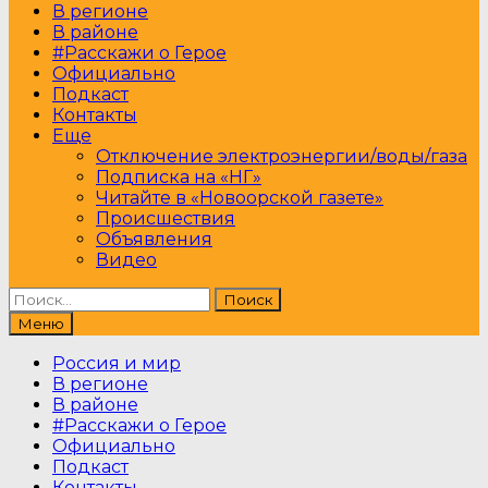
В регионе
В районе
#Расскажи о Герое
Официально
Подкаст
Контакты
Еще
Отключение электроэнергии/воды/газа
Подписка на «НГ»
Читайте в «Новоорской газете»
Происшествия
Объявления
Видео
Найти:
Меню
Россия и мир
В регионе
В районе
#Расскажи о Герое
Официально
Подкаст
Контакты