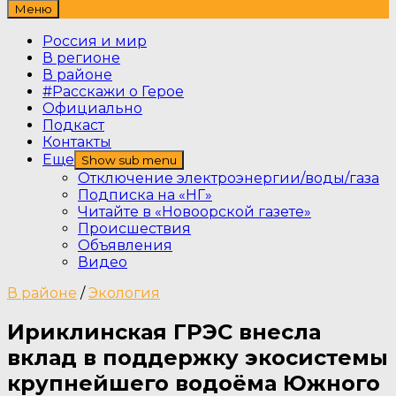
Меню
Россия и мир
В регионе
В районе
#Расскажи о Герое
Официально
Подкаст
Контакты
Еще
Show sub menu
Отключение электроэнергии/воды/газа
Подписка на «НГ»
Читайте в «Новоорской газете»
Происшествия
Объявления
Видео
В районе
/
Экология
Ириклинская ГРЭС внесла
вклад в поддержку экосистемы
крупнейшего водоёма Южного