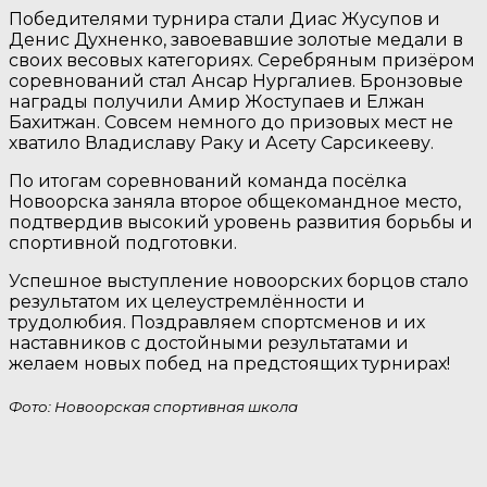
Победителями турнира стали Диас Жусупов и
Денис Духненко, завоевавшие золотые медали в
своих весовых категориях. Серебряным призёром
соревнований стал Ансар Нургалиев. Бронзовые
награды получили Амир Жоступаев и Елжан
Бахитжан. Совсем немного до призовых мест не
хватило Владиславу Раку и Асету Сарсикееву.
По итогам соревнований команда посёлка
Новоорска заняла второе общекомандное место,
подтвердив высокий уровень развития борьбы и
спортивной подготовки.
Успешное выступление новоорских борцов стало
результатом их целеустремлённости и
трудолюбия. Поздравляем спортсменов и их
наставников с достойными результатами и
желаем новых побед на предстоящих турнирах!
Фото: Новоорская спортивная школа