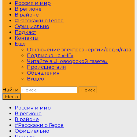
Россия и мир
В регионе
В районе
#Расскажи о Герое
Официально
Подкаст
Контакты
Еще
Отключение электроэнергии/воды/газа
Подписка на «НГ»
Читайте в «Новоорской газете»
Происшествия
Объявления
Видео
Найти:
Меню
Россия и мир
В регионе
В районе
#Расскажи о Герое
Официально
Подкаст