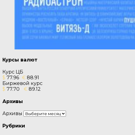
Курсы валют
Курс ЦБ
$
77.96
€
88.91
Биржевой курс
$
77.70
€
89.12
Архивы
Архивы
Рубрики