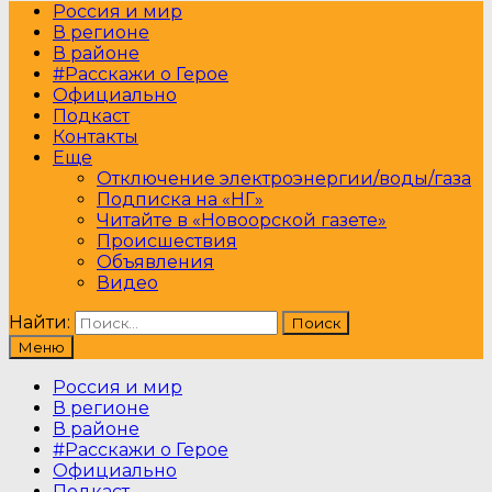
Россия и мир
В регионе
В районе
#Расскажи о Герое
Официально
Подкаст
Контакты
Еще
Отключение электроэнергии/воды/газа
Подписка на «НГ»
Читайте в «Новоорской газете»
Происшествия
Объявления
Видео
Найти:
Меню
Россия и мир
В регионе
В районе
#Расскажи о Герое
Официально
Подкаст