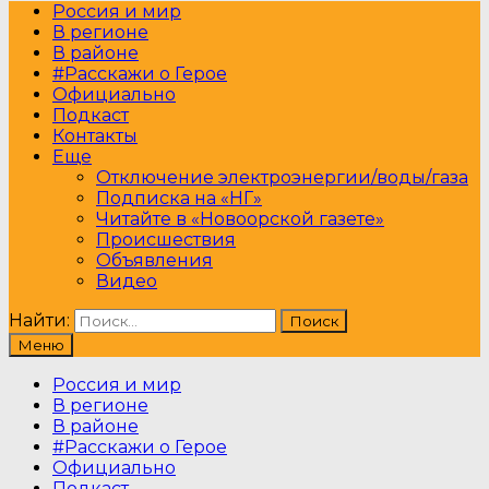
Россия и мир
В регионе
В районе
#Расскажи о Герое
Официально
Подкаст
Контакты
Еще
Отключение электроэнергии/воды/газа
Подписка на «НГ»
Читайте в «Новоорской газете»
Происшествия
Объявления
Видео
Найти:
Меню
Россия и мир
В регионе
В районе
#Расскажи о Герое
Официально
Подкаст