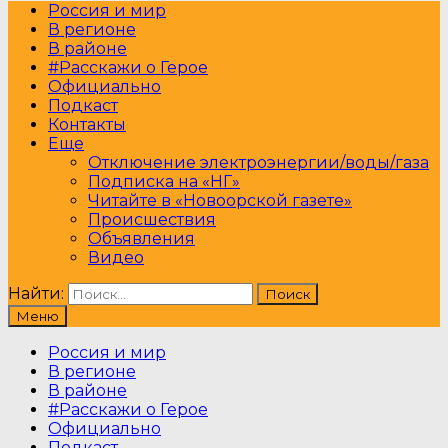
Россия и мир
В регионе
В районе
#Расскажи о Герое
Официально
Подкаст
Контакты
Еще
Отключение электроэнергии/воды/газа
Подписка на «НГ»
Читайте в «Новоорской газете»
Происшествия
Объявления
Видео
Найти:
Меню
Россия и мир
В регионе
В районе
#Расскажи о Герое
Официально
Подкаст