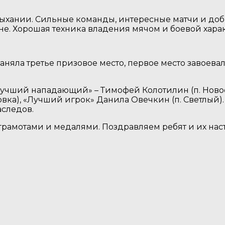
хании. Сильные команды, интересные матчи и добро
не. Хорошая техника владения мячом и боевой харак
няла третье призовое место, первое место завоевал
учший нападающий» – Тимофей Колотилин (п. Новоо
мовка), «Лучший игрок» Данила Овечкин (п. Светлый
следов.
рамотами и медалями. Поздравляем ребят и их нас