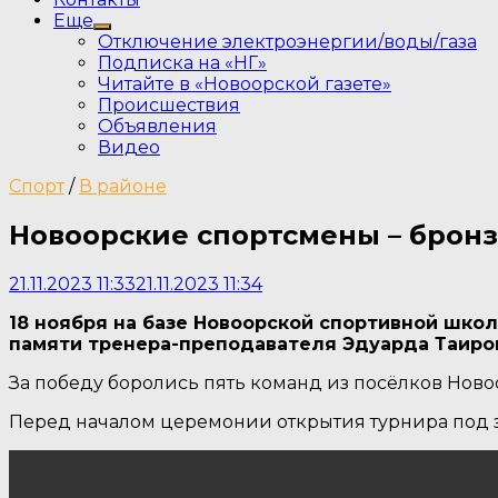
Еще
Show
Отключение электроэнергии/воды/газа
sub
Подписка на «НГ»
menu
Читайте в «Новоорской газете»
Происшествия
Объявления
Видео
Спорт
/
В районе
Новоорские спортсмены – брон
21.11.2023 11:33
21.11.2023 11:34
18 ноября на базе Новоорской спортивной школ
памяти тренера-преподавателя Эдуарда Таиро
За победу боролись пять команд из посёлков Новоо
Перед началом церемонии открытия турнира под 