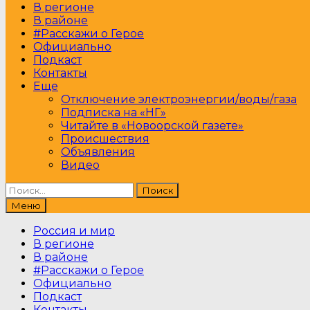
В регионе
В районе
#Расскажи о Герое
Официально
Подкаст
Контакты
Еще
Отключение электроэнергии/воды/газа
Подписка на «НГ»
Читайте в «Новоорской газете»
Происшествия
Объявления
Видео
Найти:
Меню
Россия и мир
В регионе
В районе
#Расскажи о Герое
Официально
Подкаст
Контакты