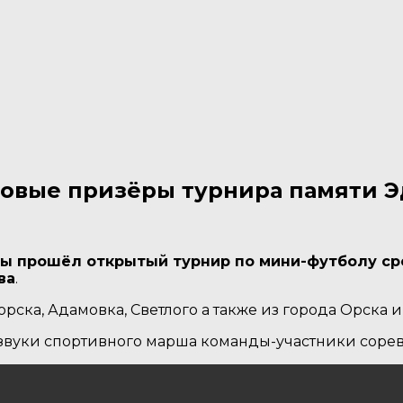
зовые призёры турнира памяти Э
ы прошёл открытый турнир по мини-футболу сре
ва
.
рска, Адамовка, Светл
ого а также из города Орска и
звуки спортивного марша команды-участники соре