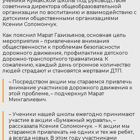
ученики Кумакской школы под руководством
советника директора общеобразовательной
организации по воспитанию и взаимодействию с
детскими общественными организациями
Ксении Соломончук.
Как пояснил Марат Газизьянов, основная цель
мероприятия – привлечение внимания
общественности к проблемам безопасности
дорожного движения, профилактике детского
дорожно-транспортного травматизма. К
сожалению, каждый день огромное количество
людей страдают и становятся жертвами ДТП.
– Посредством акции мы стараемся привлечь
внимание участников дорожного движения к
этой проблеме, – подчеркнул Марат
Мингалиевич.
– Ученики нашей школы ежегодно принимают
участие в акции «Бумажный журавль», –
рассказала Ксения Соломончук. – К акции мы
стараемся привлекать не одних и тех же ребят,
а всегда новых. В этом году участниками