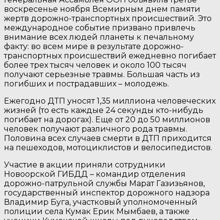
воскресенье ноября Всемирным днем памяти
жертв дорожно-транспортных происшествий. Это
международное событие призвано привлечь
внимание всех людей планеты к печальному
факту: во всем мире в результате дорожно-
транспортных происшествий ежедневно погибает
более трех тысяч человек и около 100 тысяч
получают серьезные травмы. Большая часть из
погибших и пострадавших – молодежь.
Ежегодно ДТП уносят 1,35 миллиона человеческих
жизней (то есть каждые 24 секунды кто-нибудь
погибает на дорогах). Еще от 20 до 50 миллионов
человек получают различного рода травмы.
Половина всех случаев смерти в ДТП приходится
на пешеходов, мотоциклистов и велосипедистов.
Участие в акции приняли сотрудники
Новоорской ГИБДД – командир отделения
дорожно-патрульной службы Марат Газизьянов,
государственный инспектор дорожного надзора
Владимир Буга, участковый уполномоченный
полиции села Кумак Ерик Мымбаев, а также