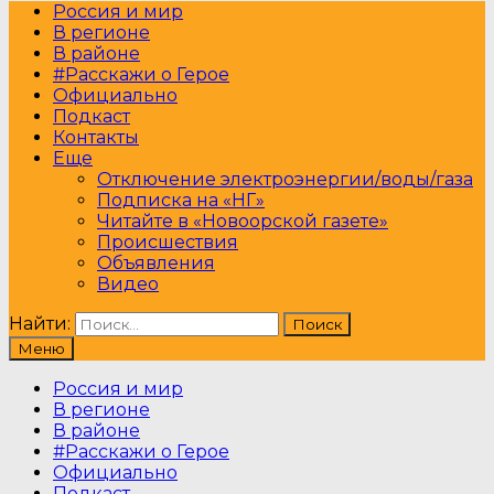
Россия и мир
В регионе
В районе
#Расскажи о Герое
Официально
Подкаст
Контакты
Еще
Отключение электроэнергии/воды/газа
Подписка на «НГ»
Читайте в «Новоорской газете»
Происшествия
Объявления
Видео
Найти:
Меню
Россия и мир
В регионе
В районе
#Расскажи о Герое
Официально
Подкаст