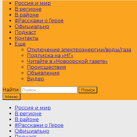
Россия и мир
В регионе
В районе
#Расскажи о Герое
Официально
Подкаст
Контакты
Еще
Отключение электроэнергии/воды/газа
Подписка на «НГ»
Читайте в «Новоорской газете»
Происшествия
Объявления
Видео
Найти:
Меню
Россия и мир
В регионе
В районе
#Расскажи о Герое
Официально
Подкаст