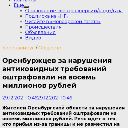
Еще
Show
Отключение электроэнергии/воды/газа
sub
Подписка на «НГ»
menu
Читайте в «Новоорской газете»
Происшествия
Объявления
Видео
Коронавирус
/
Общество
Оренбуржцев за нарушения
антиковидных требований
оштрафовали на восемь
миллионов рублей
29.12.2021 10:46
29.12.2021 10:46
Жителей Оренбургской области за нарушения
антиковидных требований оштрафовали на
восемь миллионов рублей. Речь идет о тех,
кто прибыл из-за границы и не разместил на