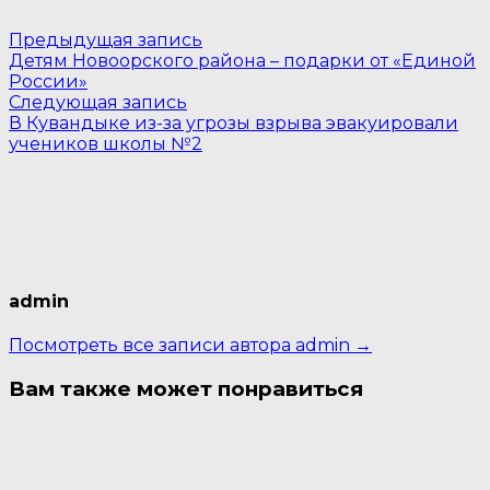
Навигация
Предыдущая
Предыдущая запись
запись:
Детям Новоорского района – подарки от «Единой
по
России»
Следующая
записям
Следующая запись
запись:
В Кувандыке из-за угрозы взрыва эвакуировали
учеников школы №2
admin
Посмотреть все записи автора admin →
Вам также может понравиться