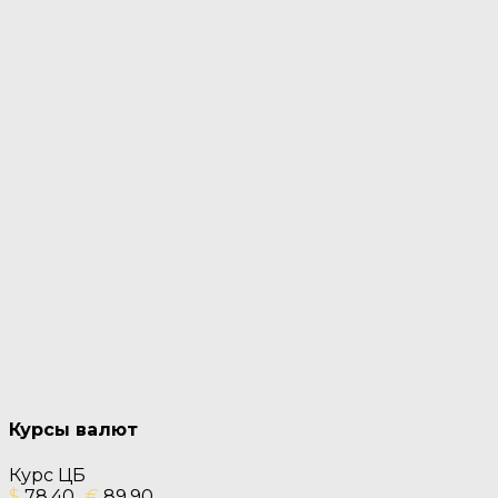
Курсы валют
Курс ЦБ
$
78.40
€
89.90