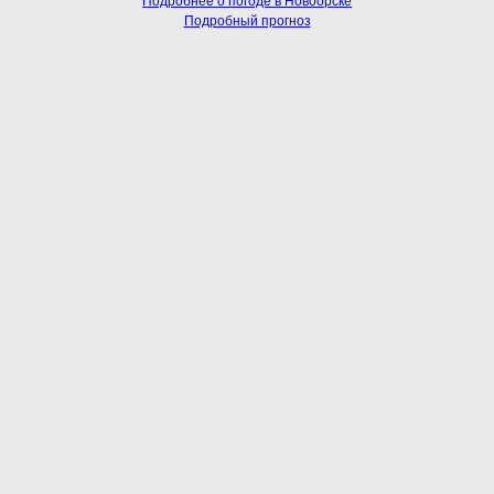
Подробнее о погоде в Новоорске
Подробный прогноз