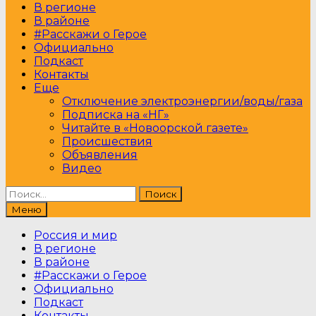
В регионе
В районе
#Расскажи о Герое
Официально
Подкаст
Контакты
Еще
Отключение электроэнергии/воды/газа
Подписка на «НГ»
Читайте в «Новоорской газете»
Происшествия
Объявления
Видео
Найти:
Меню
Россия и мир
В регионе
В районе
#Расскажи о Герое
Официально
Подкаст
Контакты