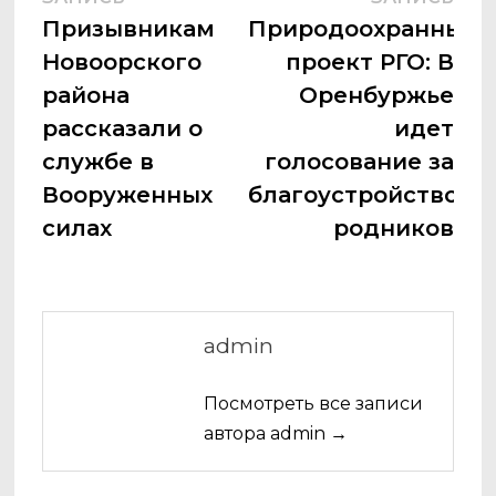
по
запись:
запи
Призывникам
Природоохранный
записям
Новоорского
проект РГО: В
района
Оренбуржье
рассказали о
идет
службе в
голосование за
Вооруженных
благоустройство
силах
родников
admin
Посмотреть все записи
автора admin →