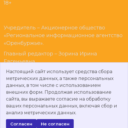
18+
Учредитель – Акционерное общество
«Региональное информационное агентство
«Оренбуржье».
Главный редактор – Зорина Ирина
Евгеньевна
E-mail: gaz_no@mail.ru
Настоящий сайт использует средства сбора
метрических данных, а также персональных
Т
елефон: 8 (35-363) 7-01-68.
данных, в том числе с использованием
внешних форм. Продолжая использование
сайта, вы выражаете согласие на обработку
ваших персональных данных, включая сбор и
Авторские права © 2026
Новоорская газета
.
анализ метрических данных.
Работает на
WordPress
и
Bam
.
Согласен
Не согласен
Политика о персональных данных