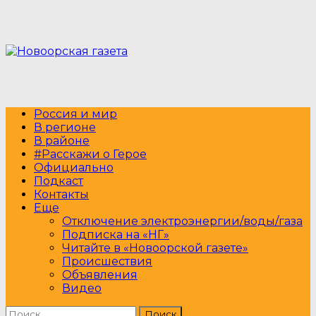
Перейти
к
содержимому
Россия и мир
В регионе
В районе
#Расскажи о Герое
Официально
Подкаст
Контакты
Еще
Отключение электроэнергии/воды/газа
Подписка на «НГ»
Читайте в «Новоорской газете»
Происшествия
Объявления
Видео
Найти: