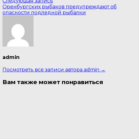
Следующая
записям
Следующая запись
запись:
Оренбургских рыбаков предупреждают об
опасности подледной рыбалки
admin
Посмотреть все записи автора admin →
Вам также может понравиться