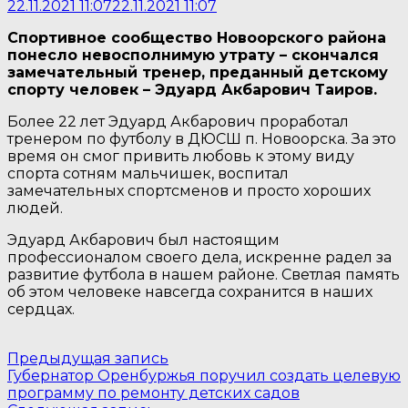
22.11.2021 11:07
22.11.2021 11:07
Спортивное сообщество Новоорского района
понесло невосполнимую утрату – скончался
замечательный тренер, преданный детскому
спорту человек – Эдуард Акбарович Таиров.
Более 22 лет Эдуард Акбарович проработал
тренером по футболу в ДЮСШ п. Новоорска. За это
время он смог привить любовь к этому виду
спорта сотням мальчишек, воспитал
замечательных спортсменов и просто хороших
людей.
Эдуард Акбарович был настоящим
профессионалом своего дела, искренне радел за
развитие футбола в нашем районе. Светлая память
об этом человеке навсегда сохранится в наших
сердцах.
Навигация
Предыдущая
Предыдущая запись
запись:
Губернатор Оренбуржья поручил создать целевую
по
программу по ремонту детских садов