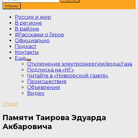
Меню
Россия и мир
В регионе
В районе
#Расскажи о Герое
Официально
Подкаст
Контакты
Еще
Show
Отключение электроэнергии/воды/газа
sub
Подписка на «НГ»
menu
Читайте в «Новоорской газете»
Происшествия
Объявления
Видео
Спорт
Памяти Таирова Эдуарда
Акбаровича