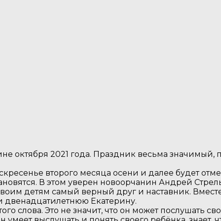
не октября 2021 года. Праздник весьма значимый, 
скресенье второго месяца осени и далее будет отме
тановятся. В этом уверен новоорчанин Андрей Стрел
воим детям самый верный друг и наставник. Вместе
и двенадцатилетнюю Екатерину.
го слова. Это не значит, что он может послушать св
 он умеет выслушать и понять своего ребёнка, знает,