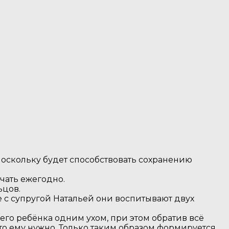
поскольку будет способствовать сохранению
чать ежегодно.
ьцов.
 с супругой Натальей они воспитывают двух
оего ребёнка одним ухом, при этом обратив всё
 что ему нужно. Только таким образом формируется