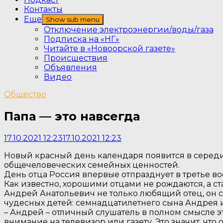
Контакты
Еще
Show sub menu
Отключение электроэнергии/воды/газа
Подписка на «НГ»
Читайте в «Новоорской газете»
Происшествия
Объявления
Видео
Общество
Папа — это навсегда
17.10.2021 12:23
17.10.2021 12:23
Новый красный день календаря появится в середи
общечеловеческих семейных ценностей.
День отца Россия впервые отпразднует в третье во
Как известно, хорошими отцами не рождаются, а с
Андрей Анатольевич не только любящий отец, он с
чудесных детей: семнадцатилетнего сына Андрея 
– Андрей – отличный слушатель в полном смысле это
внимание на телевизор или газету. Это значит, что