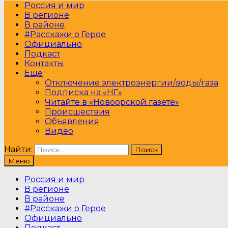
Россия и мир
В регионе
В районе
#Расскажи о Герое
Официально
Подкаст
Контакты
Еще
Отключение электроэнергии/воды/газа
Подписка на «НГ»
Читайте в «Новоорской газете»
Происшествия
Объявления
Видео
Найти:
Меню
Россия и мир
В регионе
В районе
#Расскажи о Герое
Официально
Подкаст