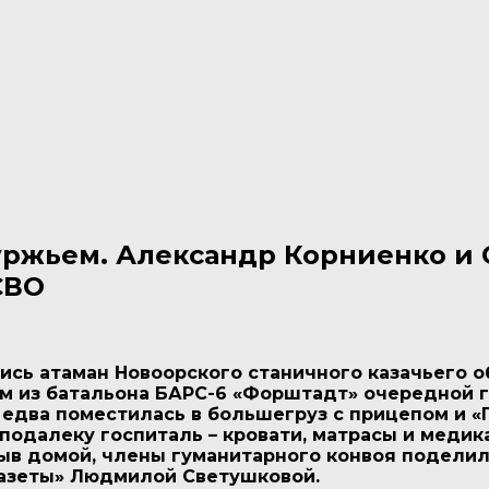
ржьем. Александр Корниенко и 
СВО
ись атаман Новоорского станичного казачьего 
ам из батальона БАРС-6 «Форштадт» очередной 
два поместилась в большегруз с прицепом и «Г
еподалеку госпиталь – кровати, матрасы и меди
ыв домой, члены гуманитарного конвоя поделил
азеты» Людмилой Светушковой.