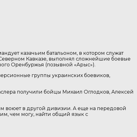
омандует казачьим батальоном, в котором служат
а Северном Кавказе, выполнял сложнейшие боевые
ного Оренбуржья (позывной «Арыс»).
иверсионные группы украинских боевиков,
Паслера получили бойцы Михаил Оглодков, Алексей
ном воюет в другой дивизии. А еще на передовой
 им, чем могу, найти общий язык с