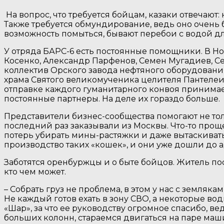
На вопрос, что требуется бойцам, казаки отвечаю
Также требуется обмундирование, ведь оно очень бы
возможность помыться, бывают перебои с водой дл
У отряда БАРС-6 есть постоянные помощники. В Н
Косенко, Александр Парфенов, Семен Мугадиев, Сер
коллектив Орского завода нефтяного оборудован
храма Святого великомученика целителя Пантелеим
отправке каждого гуманитарного конвоя принимае
постоянные партнеры. На деле их гораздо больше.
Представители бизнес-сообщества помогают не тол
последний раз заказывали из Москвы. Что-то проще
потерь убирать мины-растяжки и даже вытаскиват
производство таких «кошек», и они уже дошли до а
Заботятся оренбуржцы и о быте бойцов. Житель п
кто чем может.
– Собрать груз не проблема, в этом у нас с земляк
Не каждый готов ехать в зону СВО, а некоторые в
«Шар», за что ее руководству огромное спасибо, в
больших колонн, стараемся двигаться на паре маши