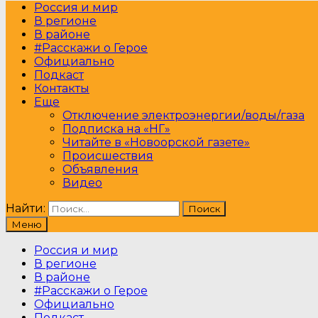
Россия и мир
В регионе
В районе
#Расскажи о Герое
Официально
Подкаст
Контакты
Еще
Отключение электроэнергии/воды/газа
Подписка на «НГ»
Читайте в «Новоорской газете»
Происшествия
Объявления
Видео
Найти:
Меню
Россия и мир
В регионе
В районе
#Расскажи о Герое
Официально
Подкаст