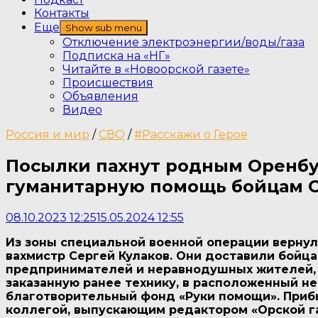
Контакты
Еще
Show sub menu
Отключение электроэнергии/воды/газа
Подписка на «НГ»
Читайте в «Новоорской газете»
Происшествия
Объявления
Видео
Россия и мир
/
СВО
/
#Расскажи о Герое
Посылки пахнут родным Оренбу
гуманитарную помощь бойцам 
08.10.2023 12:25
15.05.2024 12:55
Из зоны специальной военной операции вернул
вахмистр Сергей Кулаков. Они доставили бойц
предпринимателей и неравнодушных жителей, е
заказанную ранее технику, в расположенный н
благотворительный фонд «Руки помощи». Приб
коллегой, выпускающим редактором «Орской г