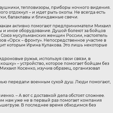
 наушники, тепловизоры, приборы ночного видения.
го отдохнул – и идет рыть окопы. Не всегда есть
тки, балаклавы и блиндажные свечи.
казакам активно помогают предприниматели Михаил
лы и иное оборудование. Душой болеют за бойцов
 Союз мусульманских женщин России, настоятель
ов «Орск – фронту». Непосредственное участие в
ит которым Ирина Кулакова. Это лишь некоторые
дроновые ружья, используя свои связи, в
кошку» – устройство, которое помогает бойцам без
Михаил Косенко, изучив образец, организовал
ерью передали военным сухой душ. Люди помогают,
енко. – А вот с доставкой дела обстоят сложнее.
ом нам уже не в первый раз помогает компания
льшегрузе. В последнее время обходимся без