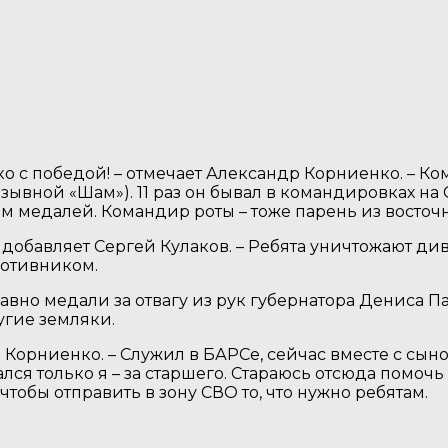
ко с победой! – отмечает Александр Корниенко. – К
зывной «Шам»). 11 раз он бывал в командировках н
м медалей. Командир роты – тоже парень из восточ
– добавляет Сергей Кулаков. – Ребята уничтожают д
ротивником.
авно медали за отвагу из рук губернатора Дениса 
угие земляки.
р Корниенко. – Служил в БАРСе, сейчас вместе с сы
ался только я – за старшего. Стараюсь отсюда помочь
тобы отправить в зону СВО то, что нужно ребятам.