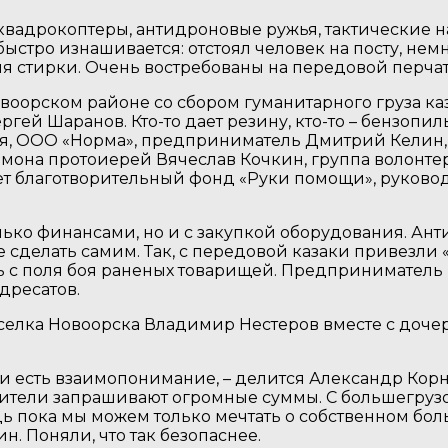
т: квадрокоптеры, антидроновые ружья, тактические
стро изнашивается: отстоял человек на посту, немно
я стирки. Очень востребованы на передовой перча
овоорском районе со сбором гуманитарного груза 
гей Шаранов. Кто-то дает резину, кто-то – бензопи
ия, ООО «Норма», предприниматель Дмитрий Келин,
она протоиерей Вячеслав Кочкин, группа волонтер
т благотворительный фонд «Руки помощи», руковод
ько финансами, но и с закупкой оборудования. Анти
 сделать самим. Так, с передовой казаки привезли «
ь с поля боя раненых товарищей. Предприниматель 
дресатов.
оселка Новоорска Владимир Нестеров вместе с доч
ами есть взаимопонимание, – делится Александр Корни
одители запрашивают огромные суммы. С большегруз
едь пока мы можем только мечтать о собственном бо
н. Поняли, что так безопаснее.