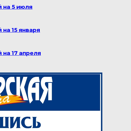
 на 5 июля
на 15 января
 на 17 апреля