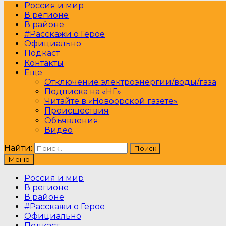
Россия и мир
В регионе
В районе
#Расскажи о Герое
Официально
Подкаст
Контакты
Еще
Отключение электроэнергии/воды/газа
Подписка на «НГ»
Читайте в «Новоорской газете»
Происшествия
Объявления
Видео
Найти:
Меню
Россия и мир
В регионе
В районе
#Расскажи о Герое
Официально
Подкаст