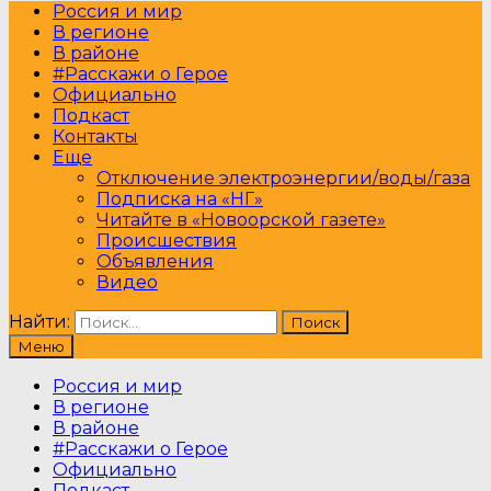
Россия и мир
В регионе
В районе
#Расскажи о Герое
Официально
Подкаст
Контакты
Еще
Отключение электроэнергии/воды/газа
Подписка на «НГ»
Читайте в «Новоорской газете»
Происшествия
Объявления
Видео
Найти:
Меню
Россия и мир
В регионе
В районе
#Расскажи о Герое
Официально
Подкаст