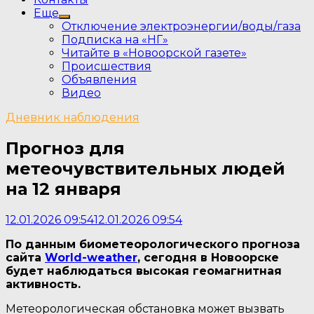
Еще
Show
Отключение электроэнергии/воды/газа
sub
Подписка на «НГ»
menu
Читайте в «Новоорской газете»
Происшествия
Объявления
Видео
Дневник наблюдения
Прогноз для
метеочувствительных людей
на 12 января
12.01.2026 09:54
12.01.2026 09:54
По данным биометеорологического прогноза
сайта
World-weather
, сегодня в Новоорске
будет наблюдаться высокая геомагнитная
активность.
Метеорологическая обстановка может вызвать