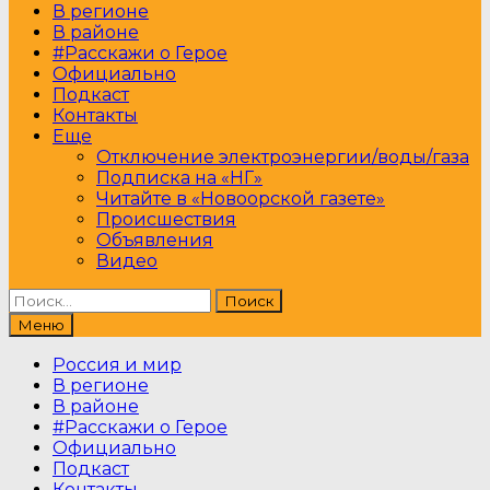
В регионе
В районе
#Расскажи о Герое
Официально
Подкаст
Контакты
Еще
Отключение электроэнергии/воды/газа
Подписка на «НГ»
Читайте в «Новоорской газете»
Происшествия
Объявления
Видео
Найти:
Меню
Россия и мир
В регионе
В районе
#Расскажи о Герое
Официально
Подкаст
Контакты