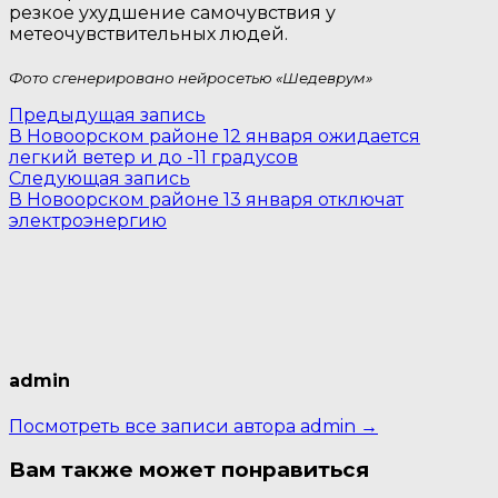
резкое ухудшение самочувствия у
метеочувствительных людей.
Фото сгенерировано нейросетью «Шедеврум»
Навигация
Предыдущая
Предыдущая запись
запись:
В Новоорском районе 12 января ожидается
по
легкий ветер и до -11 градусов
Следующая
записям
Следующая запись
запись:
В Новоорском районе 13 января отключат
электроэнергию
admin
Посмотреть все записи автора admin →
Вам также может понравиться