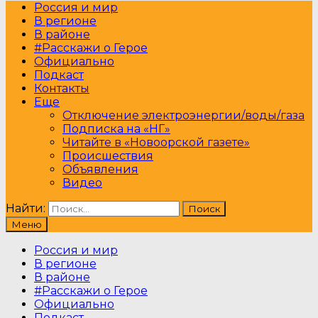
Россия и мир
В регионе
В районе
#Расскажи о Герое
Официально
Подкаст
Контакты
Еще
Отключение электроэнергии/воды/газа
Подписка на «НГ»
Читайте в «Новоорской газете»
Происшествия
Объявления
Видео
Найти:
Меню
Россия и мир
В регионе
В районе
#Расскажи о Герое
Официально
Подкаст