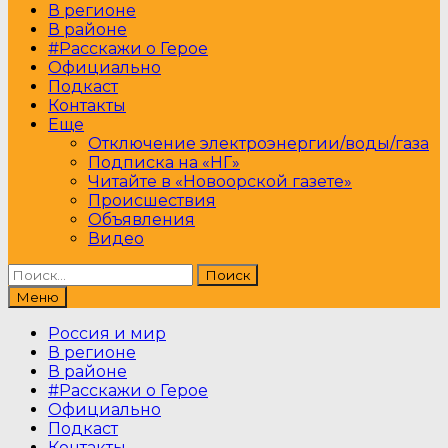
В регионе
В районе
#Расскажи о Герое
Официально
Подкаст
Контакты
Еще
Отключение электроэнергии/воды/газа
Подписка на «НГ»
Читайте в «Новоорской газете»
Происшествия
Объявления
Видео
Найти:
Меню
Россия и мир
В регионе
В районе
#Расскажи о Герое
Официально
Подкаст
Контакты