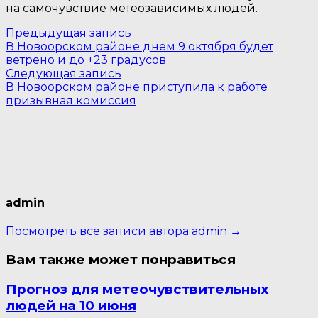
на самочувствие метеозависимых людей.
Навигация
Предыдущая
Предыдущая запись
запись:
В Новоорском районе днем 9 октября будет
по
ветрено и до +23 градусов
Следующая
записям
Следующая запись
запись:
В Новоорском районе приступила к работе
призывная комиссия
admin
Посмотреть все записи автора admin →
Вам также может понравиться
Прогноз для метеочувствительных
людей на 10 июня