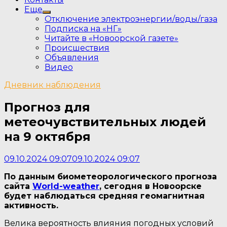
Еще
Show
Отключение электроэнергии/воды/газа
sub
Подписка на «НГ»
menu
Читайте в «Новоорской газете»
Происшествия
Объявления
Видео
Дневник наблюдения
Прогноз для
метеочувствительных людей
на 9 октября
09.10.2024 09:07
09.10.2024 09:07
По данным биометеорологического прогноза
сайта
World-weather
, сегодня в Новоорске
будет наблюдаться средняя геомагнитная
активность
.
Велика вероятность влияния погодных условий