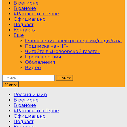
В регионе
В районе
#Расскажи о Герое
Официально
Подкаст
Контакты
Еще
Отключение электроэнергии/воды/газа
Подписка на «НГ»
Читайте в «Новоорской газете»
Происшествия
Объявления
Видео
Найти:
Меню
Россия и мир
В регионе
В районе
#Расскажи о Герое
Официально
Подкаст
Контакты