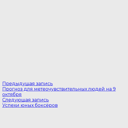
Навигация
Предыдущая
Предыдущая запись
запись:
Прогноз для метеочувствительных людей на 9
по
октября
Следующая
записям
Следующая запись
запись:
Успехи юных боксёров