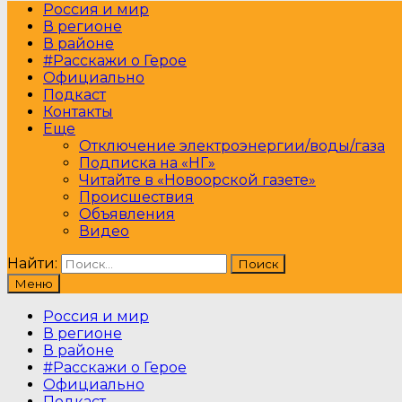
Россия и мир
В регионе
В районе
#Расскажи о Герое
Официально
Подкаст
Контакты
Еще
Отключение электроэнергии/воды/газа
Подписка на «НГ»
Читайте в «Новоорской газете»
Происшествия
Объявления
Видео
Найти:
Меню
Россия и мир
В регионе
В районе
#Расскажи о Герое
Официально
Подкаст