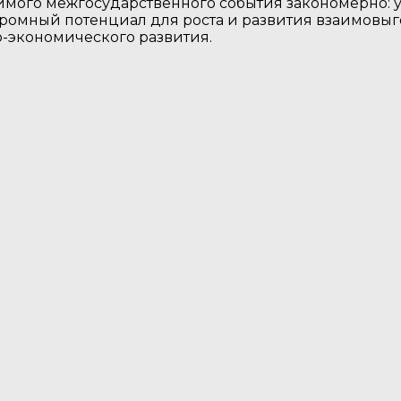
имого межгосударственного события закономерн
о:
омный потенциал для роста и развития взаимовыго
о-экономического развития.