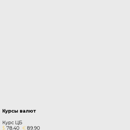
Курсы валют
Курс ЦБ
$
78.40
€
89.90