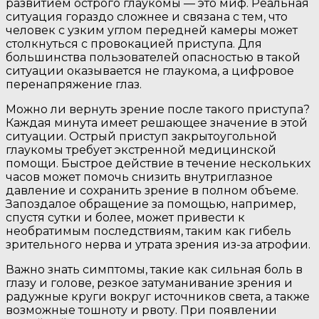
развитием острого глаукомы — это миф. Реальная
ситуация гораздо сложнее и связана с тем, что
человек с узким углом передней камеры может
столкнуться с провокацией приступа. Для
большинства пользователей опасностью в такой
ситуации оказывается не глаукома, а цифровое
перенапряжение глаз.
Можно ли вернуть зрение после такого приступа?
Каждая минута имеет решающее значение в этой
ситуации. Острый приступ закрытоугольной
глаукомы требует экстренной медицинской
помощи. Быстрое действие в течение нескольких
часов может помочь снизить внутриглазное
давление и сохранить зрение в полном объеме.
Запоздалое обращение за помощью, например,
спустя сутки и более, может привести к
необратимым последствиям, таким как гибель
зрительного нерва и утрата зрения из-за атрофии.
Важно знать симптомы, такие как сильная боль в
глазу и голове, резкое затуманивание зрения и
радужные круги вокруг источников света, а также
возможные тошноту и рвоту. При появлении