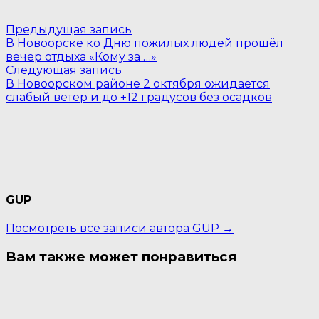
Навигация
Предыдущая
Предыдущая запись
запись:
В Новоорске ко Дню пожилых людей прошёл
по
вечер отдыха «Кому за …»
Следующая
записям
Следующая запись
запись:
В Новоорском районе 2 октября ожидается
слабый ветер и до +12 градусов без осадков
GUP
Посмотреть все записи автора GUP →
Вам также может понравиться