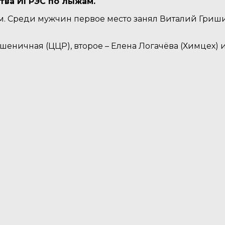
тва ИГРЭС по лыжам.
. Среди мужчин первое место занял Виталий Гришин
ичная (ЦЦР), второе – Елена Логачёва (Химцех) и 