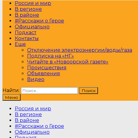
Россия и мир
В регионе
В районе
#Расскажи о Герое
Официально
Подкаст
Контакты
Еще
Отключение электроэнергии/воды/газа
Подписка на «НГ»
Читайте в «Новоорской газете»
Происшествия
Объявления
Видео
Найти:
Меню
Россия и мир
В регионе
В районе
#Расскажи о Герое
Официально
Подкаст