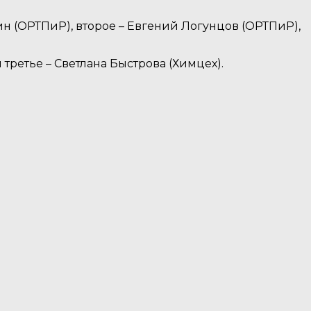
 (ОРТПиР), второе – Евгений Логунцов (ОРТПиР),
третье – Светлана Быстрова (Химцех).