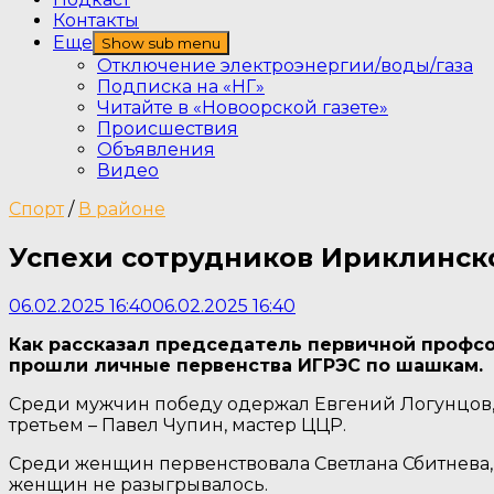
Контакты
Еще
Show sub menu
Отключение электроэнергии/воды/газа
Подписка на «НГ»
Читайте в «Новоорской газете»
Происшествия
Объявления
Видео
Спорт
/
В районе
Успехи сотрудников Ириклинск
06.02.2025 16:40
06.02.2025 16:40
Как рассказал председатель первичной профс
прошли личные первенства ИГРЭС по шашкам.
Среди мужчин победу одержал Евгений Логунцов, 
третьем – Павел Чупин, мастер ЦЦР.
Среди женщин первенствовала Светлана Сбитнева, т
женщин не разыгрывалось.