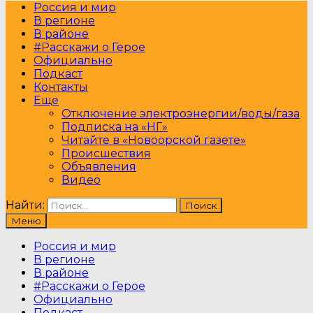
Россия и мир
В регионе
В районе
#Расскажи о Герое
Официально
Подкаст
Контакты
Еще
Отключение электроэнергии/воды/газа
Подписка на «НГ»
Читайте в «Новоорской газете»
Происшествия
Объявления
Видео
Найти:
Меню
Россия и мир
В регионе
В районе
#Расскажи о Герое
Официально
Подкаст