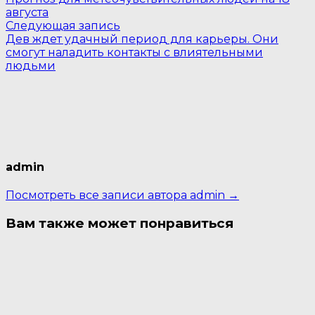
по
августа
Следующая
записям
Следующая запись
запись:
Дев ждет удачный период для карьеры. Они
смогут наладить контакты с влиятельными
людьми
admin
Посмотреть все записи автора admin →
Вам также может понравиться