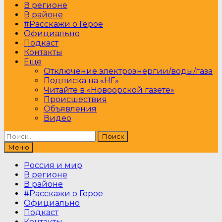
В регионе
В районе
#Расскажи о Герое
Официально
Подкаст
Контакты
Еще
Отключение электроэнергии/воды/газа
Подписка на «НГ»
Читайте в «Новоорской газете»
Происшествия
Объявления
Видео
Найти:
Меню
Россия и мир
В регионе
В районе
#Расскажи о Герое
Официально
Подкаст
Контакты