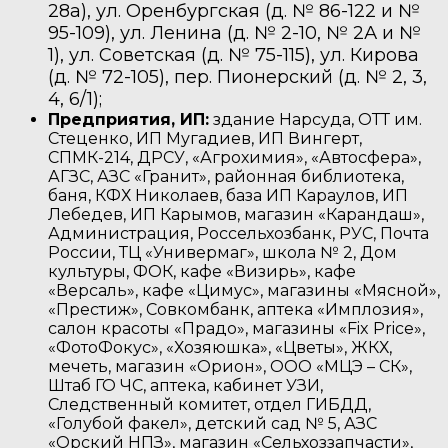
28а), ул. Оренбургская (д. № 86-122 и №
95-109), ул. Ленина (д. № 2-10, № 2А и №
1), ул. Советская (д. № 75-115), ул. Кирова
(д. № 72-105), пер. Пионерский (д. № 2, 3,
4, 6/1);
Предприятия, ИП:
здание Нарсуда, ОТТ им.
Стеценко, ИП Мугадиев, ИП Вингерт,
СПМК-214, ДРСУ, «Агрохимия», «Автосфера»,
АГЗС, АЗС «Гранит», районная библиотека,
баня, КФХ Николаев, база ИП Караулов, ИП
Лебедев, ИП Карымов, магазин «Карандаш»,
Администрация, Россельхозбанк, РУС, Почта
России, ТЦ «Универмаг», школа № 2, Дом
культуры, ФОК, кафе «Визирь», кафе
«Версаль», кафе «Цимус», магазины «Мясной»,
«Престиж», Совкомбанк, аптека «Имплозия»,
салон красоты «Прадо», магазины «Fix Price»,
«ФотоФокус», «Хозяюшка», «Цветы», ЖКХ,
мечеть, магазин «Орион», ООО «МЦЭ – СК»,
Штаб ГО ЧС, аптека, кабинет УЗИ,
Следственный комитет, отдел ГИБДД,
«Голубой факел», детский сад № 5, АЗС
«Орский НПЗ», магазин «Сельхоззапчасти»,