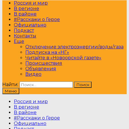
Россия и мир
В регионе
В районе
#Расскажи о Герое
Официально
Подкаст
Контакты
Еще
Отключение электроэнергии/воды/газа
Подписка на «НГ»
Читайте в «Новоорской газете»
Происшествия
Объявления
Видео
Найти:
Меню
Россия и мир
В регионе
В районе
#Расскажи о Герое
Официально
Подкаст