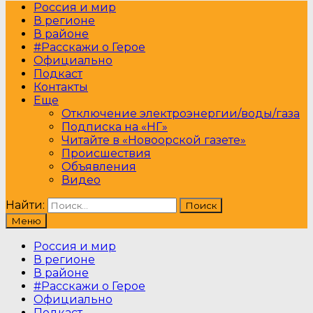
Россия и мир
В регионе
В районе
#Расскажи о Герое
Официально
Подкаст
Контакты
Еще
Отключение электроэнергии/воды/газа
Подписка на «НГ»
Читайте в «Новоорской газете»
Происшествия
Объявления
Видео
Найти:
Меню
Россия и мир
В регионе
В районе
#Расскажи о Герое
Официально
Подкаст