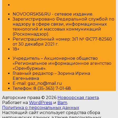
NOVOORSK56.RU - сетевое издание.
Зарегистрировано Федеральной службой по
надзору в сфере связи, информационных
технологий и массовых коммуникаций
(Роскомнадзор).
Регистрационный номер: ЭЛ № ФС77-82560
от 30 декабря 2021 г.
18+
Учредитель – Акционерное общество
«Региональное информационное агентство
«Оренбуржье».
Главный редактор – Зорина Ирина
Евгеньевна
E-mail: gaz_no@mail.ru
Т
елефон: 8 (35-363) 7-01-68.
Авторские права © 2026
Новоорская газета
.
Работает на
WordPress
и
Bam
.
Политика о персональных данных
Настоящий сайт использует средства сбора
метрических данных, а также персональных