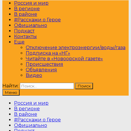
Россия и мир
В регионе
В районе
#Расскажи о Герое
Официально
Подкаст
Контакты
Еще
Отключение электроэнергии/воды/газа
Подписка на «НГ»
Читайте в «Новоорской газете»
Происшествия
Объявления
Видео
Найти:
Меню
Россия и мир
В регионе
В районе
#Расскажи о Герое
Официально
Подкаст