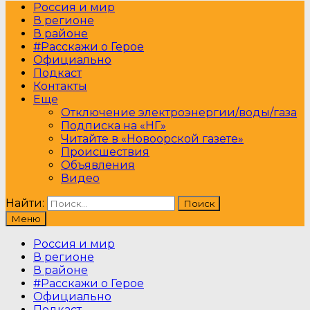
Россия и мир
В регионе
В районе
#Расскажи о Герое
Официально
Подкаст
Контакты
Еще
Отключение электроэнергии/воды/газа
Подписка на «НГ»
Читайте в «Новоорской газете»
Происшествия
Объявления
Видео
Найти:
Меню
Россия и мир
В регионе
В районе
#Расскажи о Герое
Официально
Подкаст