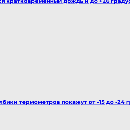
ся кратковременный дождь и до +26 граду
лбики термометров покажут от -15 до -24 