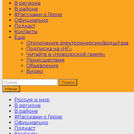
В регионе
В районе
#Расскажи о Герое
Официально
Подкаст
Контакты
Еще
Отключение электроэнергии/воды/газа
Подписка на «НГ»
Читайте в «Новоорской газете»
Происшествия
Объявления
Видео
Найти:
Меню
Россия и мир
В регионе
В районе
#Расскажи о Герое
Официально
Подкаст
Контакты