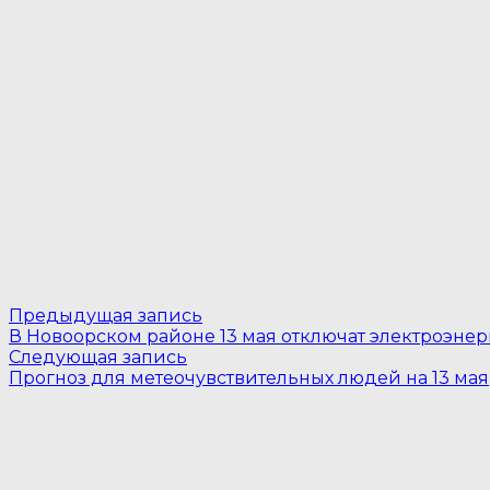
Навигация
Предыдущая
Предыдущая запись
запись:
В Новоорском районе 13 мая отключат электроэне
по
Следующая
Следующая запись
запись:
записям
Прогноз для метеочувствительных людей на 13 мая