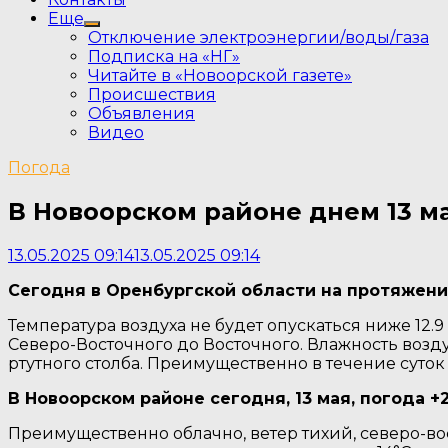
Еще
Show
Отключение электроэнергии/воды/газа
sub
Подписка на «НГ»
menu
Читайте в «Новоорской газете»
Происшествия
Объявления
Видео
Погода
В Новоорском районе днем 13 ма
13.05.2025 09:14
13.05.2025 09:14
Сегодня в Оренбургской области на протяжени
Температура воздуха не будет опускаться ниже 12.
Северо-Восточного до Восточного. Влажность возду
ртутного столба. Преимущественно в течение суток 
В Новоорском районе сегодня, 13 мая, погода +2
Преимущественно облачно, ветер тихий, северо-вос