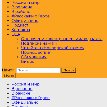
Россия и мир
В регионе
В районе
#Расскажи о Герое
Официально
Подкаст
Контакты
Еще
Отключение электроэнергии/воды/газа
Подписка на «НГ»
Читайте в «Новоорской газете»
Происшествия
Объявления
Видео
Найти:
Меню
Россия и мир
В регионе
В районе
#Расскажи о Герое
Официально
Подкаст