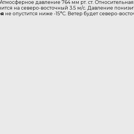
. Атмосферное давление 764 мм рт. ст. Относительна
ится на северо-восточный 3.5 м/с. Давление понизитс
ря
не опустится ниже -15°C. Ветер будет северо-восточ