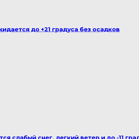
идается до +21 градуса без осадков
я слабый снег, легкий ветер и до -11 гра