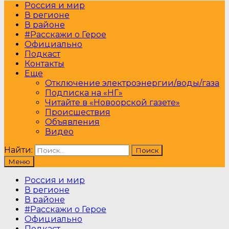
Россия и мир
В регионе
В районе
#Расскажи о Герое
Официально
Подкаст
Контакты
Еще
Отключение электроэнергии/воды/газа
Подписка на «НГ»
Читайте в «Новоорской газете»
Происшествия
Объявления
Видео
Найти:
Меню
Россия и мир
В регионе
В районе
#Расскажи о Герое
Официально
Подкаст