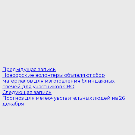
Навигация
Предыдущая
Предыдущая запись
запись:
Новоорские волонтеры объявляют сбор
по
материалов для изготовления блиндажных
записям
свечей для участников СВО
Следующая
Следующая запись
запись:
Прогноз для метеочувствительных людей на 26
декабря