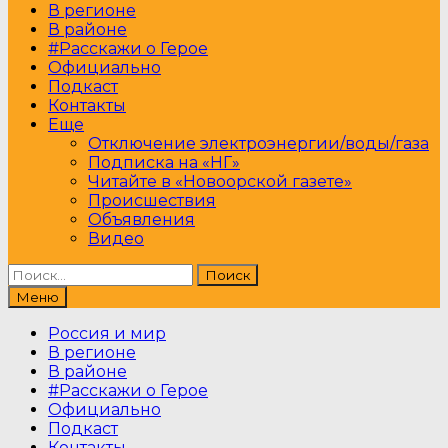
В регионе
В районе
#Расскажи о Герое
Официально
Подкаст
Контакты
Еще
Отключение электроэнергии/воды/газа
Подписка на «НГ»
Читайте в «Новоорской газете»
Происшествия
Объявления
Видео
Найти:
Меню
Россия и мир
В регионе
В районе
#Расскажи о Герое
Официально
Подкаст
Контакты