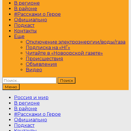
В регионе
В районе
#Расскажи о Герое
Официально
Подкаст
Контакты
Еще
Отключение электроэнергии/воды/газа
Подписка на «НГ»
Читайте в «Новоорской газете»
Происшествия
Объявления
Видео
Найти:
Меню
Россия и мир
В регионе
В районе
#Расскажи о Герое
Официально
Подкаст
Контакты