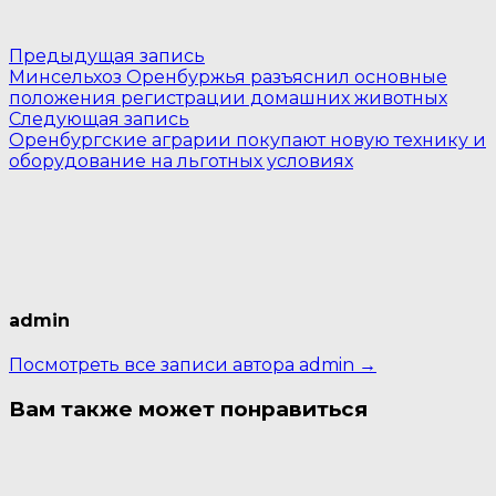
Навигация
Предыдущая
Предыдущая запись
запись:
Минсельхоз Оренбуржья разъяснил основные
по
положения регистрации домашних животных
Следующая
записям
Следующая запись
запись:
Оренбургские аграрии покупают новую технику и
оборудование на льготных условиях
admin
Посмотреть все записи автора admin →
Вам также может понравиться